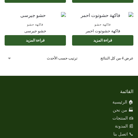
فاكهة حشو
فاكهة حشو
فاكهة حشوتوت احمر
حشو جيرسى
قراءة المزيد
قراءة المزيد
عرض ⁦4⁩ من كل النتائج
القائمة
🏠 الرئيسية
🏭 من نحن
🍰 المنتجات
📰 المدونة
📞 اتصل بنا