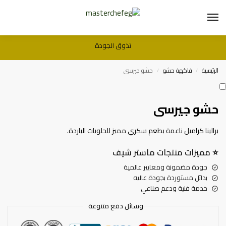
تذوق الجودة
الرئيسية
فاكهة حشو
حشو جيرسى
/
/
حشو جيرسى
برالينا كراميل ناعمة بطعم سكري مميز للحلويات الباردة.
⭐
مميزات منتجات ماستر شيف
جودة مضمونة ومعايير عالمية
بدائل مستوردة بجودة عاليه
خدمة فنية ودعم صناعي
وسائل دفع متنوعة