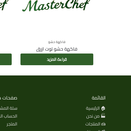
فاكهة حشو
فاكهة حشو توت ازرق
قراءة المزيد
القائمة
صفحات ه
🏠 الرئيسية
سلة المشت
🏭 من نحن
الحساب ا
🍰 المنتجات
المتجر