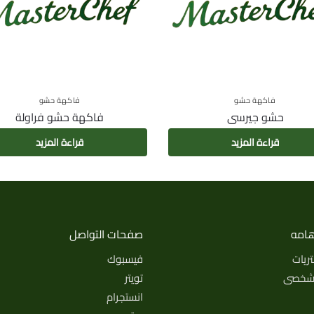
فاكهة حشو
فاكهة حشو
حشو جيرسى
فاكهة حشو فراولة
قراءة المزيد
قراءة المزيد
امه
صفحات التواصل
ريات
فيسبوك
لشخصى
تويتر
انستجرام