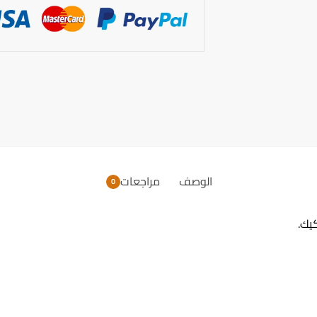
الوصف
مراجعات
0
يك.